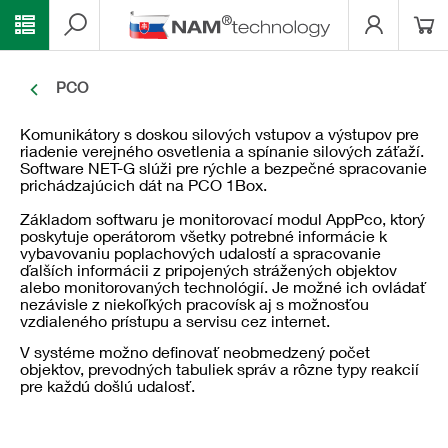
PCO
Komunikátory s doskou silových vstupov a výstupov pre
riadenie verejného osvetlenia a spínanie silových záťaží.
Software NET-G slúži pre rýchle a bezpečné spracovanie
prichádzajúcich dát na PCO 1Box.
Základom softwaru je monitorovací modul AppPco, ktorý
poskytuje operátorom všetky potrebné informácie k
vybavovaniu poplachových udalostí a spracovanie
ďalších informácii z pripojených strážených objektov
alebo monitorovaných technológií. Je možné ich ovládať
nezávisle z niekoľkých pracovísk aj s možnosťou
vzdialeného prístupu a servisu cez internet.
V systéme možno definovať neobmedzený počet
objektov, prevodných tabuliek správ a rôzne typy reakcií
pre každú došlú udalosť.