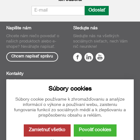
Odoslať
Napíšte nám
Sledujte nás
Chcete nám niečo povedať o
Sledujte nás na všetkých
našich produktoch alebo e-
sociálnych sieťach, nech Vám
shope? Neváhajte napísať.
nič neunikne!
Chcem napísať správu
Kontakty
O nás
Súbory cookies
Obchodné
podmienky
Súbory cookie používame k zhromažďovaniu a analýze
Oblúbené
informácií o výkone a používaní webu, zaisteniu
fungovania funkcií zo sociálnych médií a k zlepšovaniu a
prispôsobeniu obsahu a reklám.
Táto stránka používa súbory
Zamietnuť všetko
Povoliť cookies
cookies. Kliknite pre viac
informácií.