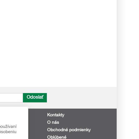
Odoslať
Kontakty
O nás
 nič neunikne!
oužívaní
Obchodné podmienky
pôsobeniu
Oblúbené