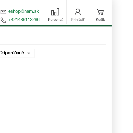
eshop@nam.sk
+421486112266
Porovnať
Prihlásiť
Košík
Odporúčané