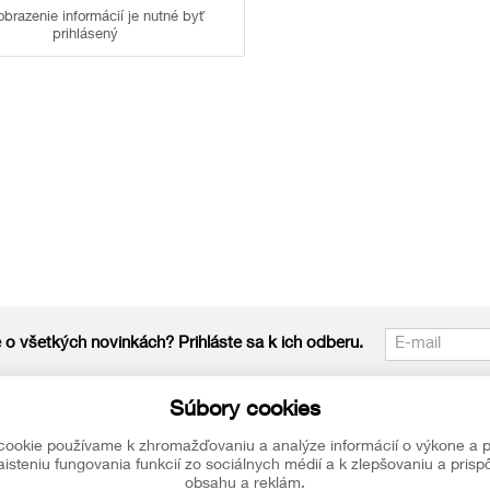
obrazenie informácií je nutné byť
prihlásený
 o všetkých novinkách? Prihláste sa k ich odberu.
Sledujte nás
Súbory cookies
pe? Neváhajte
Sledujte nás na všetkých sociálnych sieťach, nech Vám
cookie používame k zhromažďovaniu a analýze informácií o výkone a p
isteniu fungovania funkcií zo sociálnych médií a k zlepšovaniu a pris
obsahu a reklám.