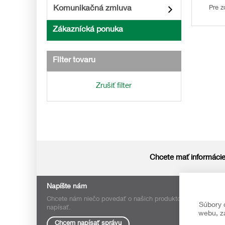
Komunikačná zmluva
Pre z
Zákaznícká ponuka
Filter tovaru
Zrušiť filter
Chcete mať informácie
Napíšte nám
Chcete nám niečo povedať o našich produktoch alebo e-sho
Súbory 
napísať.
webu, za
Chcem napísať správu